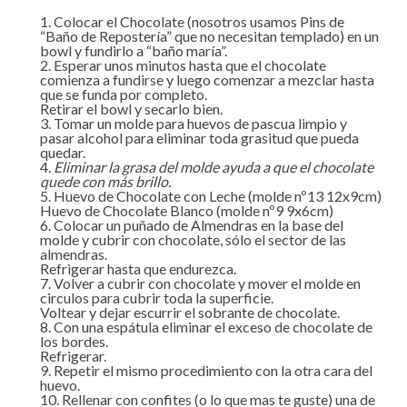
Colocar el Chocolate (nosotros usamos Pins de
“Baño de Repostería” que no necesitan templado) en un
bowl y fundirlo a “baño maría”.
Esperar unos minutos hasta que el chocolate
comienza a fundirse y luego comenzar a mezclar hasta
que se funda por completo.
Retirar el bowl y secarlo bien.
Tomar un molde para huevos de pascua limpio y
pasar alcohol para eliminar toda grasitud que pueda
quedar.
Eliminar la grasa del molde ayuda a que el chocolate
quede con más brillo.
Huevo de Chocolate con Leche (molde nº13 12x9cm)
Huevo de Chocolate Blanco (molde nº9 9x6cm)
Colocar un puñado de Almendras en la base del
molde y cubrir con chocolate, sólo el sector de las
almendras.
Refrigerar hasta que endurezca.
Volver a cubrir con chocolate y mover el molde en
circulos para cubrir toda la superficie.
Voltear y dejar escurrir el sobrante de chocolate.
Con una espátula eliminar el exceso de chocolate de
los bordes.
Refrigerar.
Repetir el mismo procedimiento con la otra cara del
huevo.
Rellenar con confites (o lo que mas te guste) una de