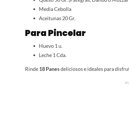
Media Cebolla
Aceitunas 20 Gr.
Para Pincelar
Huevo 1 u.
Leche 1 Cda.
Rinde
18 Panes
deliciosos e ideales para disfr
P