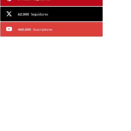
62.000
Seguidores
460.000
Suscriptores