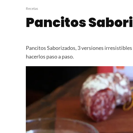
Affogato
Masa para E
Integral
Recetas
Pancitos Sabor
Pancitos Saborizados, 3 versiones irresistible
hacerlos paso a paso.