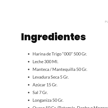
P
Ingredientes
Harina de Trigo “000” 500 Gr.
Leche 300 Ml.
Manteca / Mantequilla 50 Gr.
Levadura Seca 5 Gr.
Azúcar 15 Gr.
Sal 7 Gr.
Longaniza 50 Gr.
Queso 50 Gr. (Pategrás, Danbo o Mozzare