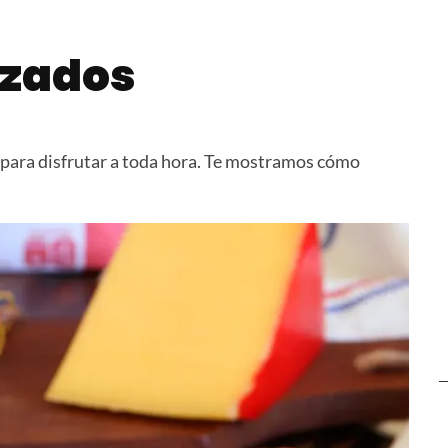
mpanadas
Tarta de Jamón y Queso
Scaccia Sc
con huevo
izados
s para disfrutar a toda hora. Te mostramos cómo