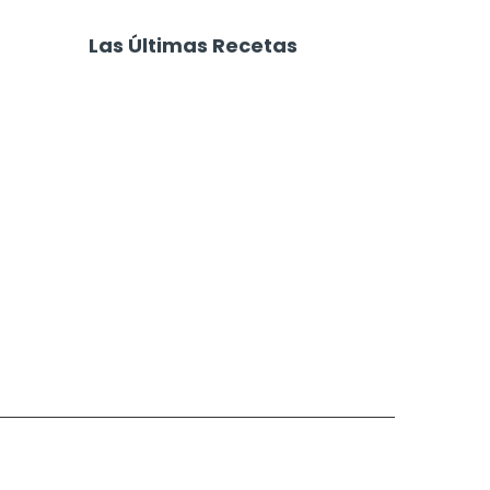
iliana
Pizza Sandwich
Las Últimas Recetas
Focaccia 4 Quesos
Carne Desmechada
Calabaza al Horno con Queso
Salchichas Envueltas