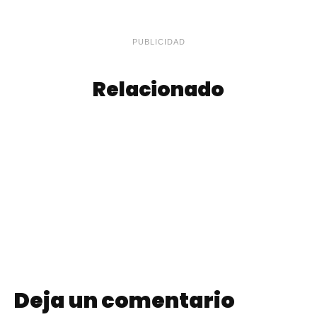
PUBLICIDAD
Relacionado
Triturar
Huevos de Pascua
Galletitas sin
de Colores
Procesadora
Deja un comentario