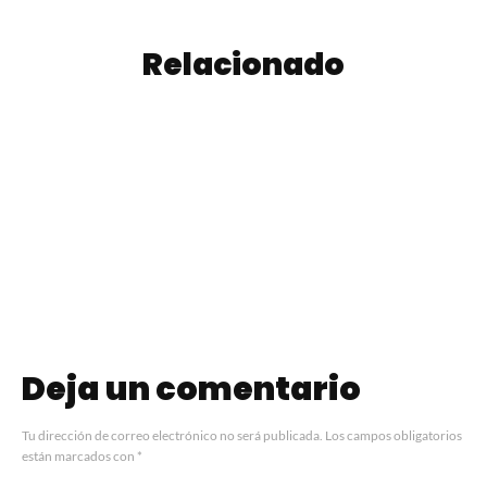
Relacionado
Como hacer
Azúcar
Flan Napolitano
Impalpable
Deja un comentario
Tu dirección de correo electrónico no será publicada.
Los campos obligatorios
están marcados con
*