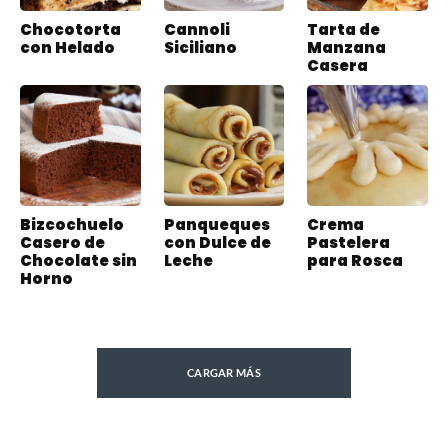
Chocotorta
Cannoli
Tarta de
con Helado
Siciliano
Manzana
Casera
Bizcochuelo
Panqueques
Crema
Casero de
con Dulce de
Pastelera
Chocolate sin
Leche
para Rosca
Horno
CARGAR MÁS