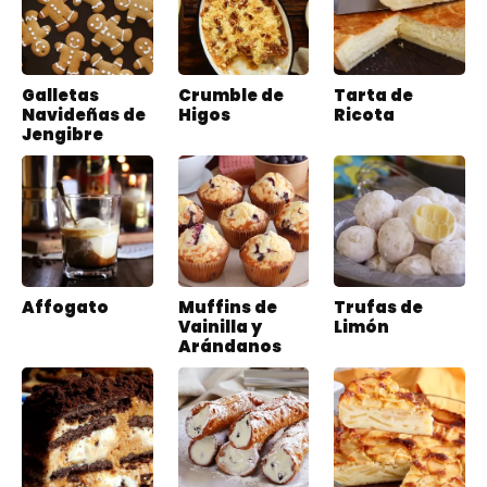
Galletas
Crumble de
Tarta de
Navideñas de
Higos
Ricota
Jengibre
Affogato
Muffins de
Trufas de
Vainilla y
Limón
Arándanos