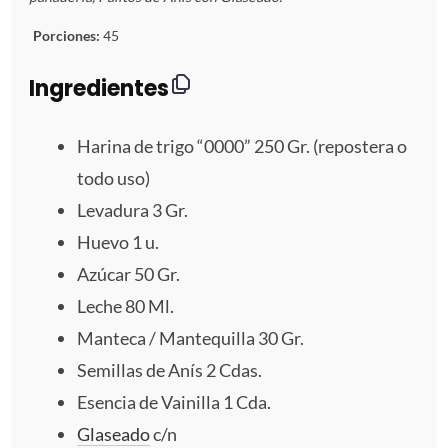
t
t
t
t
t
Porciones:
45
r
r
r
r
r
Ingredientes
e
e
e
e
e
Harina de trigo “0000” 250 Gr. (repostera o
l
l
l
l
l
todo uso)
Levadura
3
Gr.
l
l
l
l
l
Huevo
1
u.
a
a
a
a
a
Azúcar 50 Gr.
s
s
s
s
Leche
80
Ml.
Manteca / Mantequilla 30 Gr.
Semillas de Anís 2 Cdas.
Esencia de Vainilla 1 Cda.
Glaseado
c/n