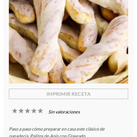
IMPRIMIR RECETA
1
2
3
4
5
Sin valoraciones
E
E
E
E
E
Paso a paso cómo preparar en casa este clásico de
s
s
s
s
s
panadería, Palitos de Anís con Glaseado.