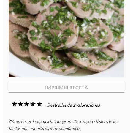
IMPRIMIR RECETA
1
2
3
4
5
5
estrellas de
2
valoraciones
E
E
E
E
E
Cómo hacer Lengua a la Vinagreta Casera, un clásico de las
s
s
s
s
s
fiestas que además es muy económico.