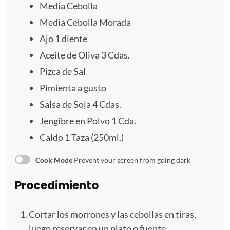
Media Cebolla
a
a
a
a
a
Media Cebolla Morada
s
s
s
s
Ajo
1
diente
Aceite de Oliva 3 Cdas.
Pizca de Sal
Pimienta a gusto
Salsa de Soja 4 Cdas.
Jengibre en Polvo 1 Cda.
Caldo
1
Taza (250ml.)
Cook Mode
Prevent your screen from going dark
Procedimiento
Cortar los morrones y las cebollas en tiras,
luego reservar en un plato o fuente.