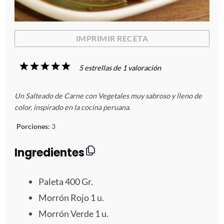
IMPRIMIR RECETA
1
2
3
4
5
5
estrellas de
1
valoración
E
E
E
E
E
Un Salteado de Carne con Vegetales muy sabroso y lleno de
s
s
s
s
s
color, inspirado en la cocina peruana.
t
t
t
t
t
Porciones:
3
r
r
r
r
r
Ingredientes
e
e
e
e
e
Paleta
400
Gr.
l
l
l
l
l
Morrón Rojo 1 u.
Morrón Verde 1 u.
l
l
l
l
l