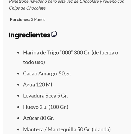
s
s
s
s
s
Panettone navideño pero esta vez de Chocolate y relleno con
Chips de Chocolate.
t
t
t
t
t
Porciones:
3 Panes
r
r
r
r
r
Ingredientes
e
e
e
e
e
Harina de Trigo “000” 300 Gr. (de fuerza o
l
l
l
l
l
todo uso)
l
l
l
l
l
Cacao Amargo 50 gr.
a
a
a
a
a
Agua
120
Ml.
s
s
s
s
Levadura Seca
5
Gr.
Huevo
2
u. (
100
Gr.)
Azúcar 80 Gr.
Manteca / Mantequilla 50 Gr. (blanda)