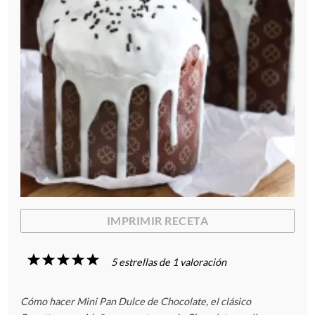
IMPRIMIR RECETA
1
2
3
4
5
5
estrellas de
1
valoración
E
E
E
E
E
Cómo hacer Mini Pan Dulce de Chocolate, el clásico