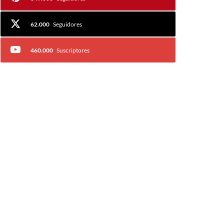
62.000
Seguidores
460.000
Suscriptores