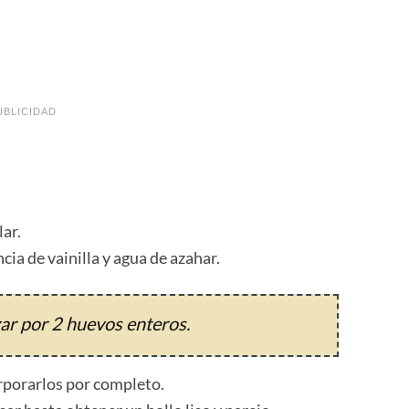
UBLICIDAD
lar.
cia de vainilla y agua de azahar.
r por 2 huevos enteros.
rporarlos por completo.