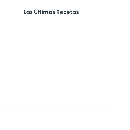
 con Queso
Medialunas de Manteca
Faciles
Las Últimas Recetas
Focaccia 4 Quesos
Carne Desmechada
Calabaza al Horno con Queso
Salchichas Envueltas