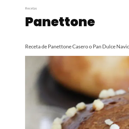
Tortellini de Carne
Frappuccino 
Recetas
Panettone
Receta de Panettone Casero o Pan Dulce Navide