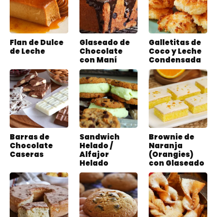
Flan de Dulce
Glaseado de
Galletitas de
de Leche
Chocolate
Coco y Leche
con Maní
Condensada
Barras de
Sandwich
Brownie de
Chocolate
Helado /
Naranja
Caseras
Alfajor
(Orangies)
Helado
con Glaseado