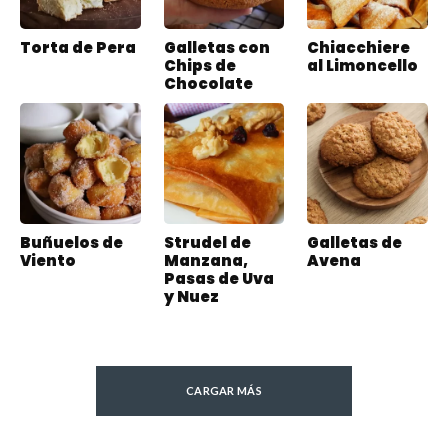
Torta de Pera
Galletas con
Chiacchiere
Chips de
al Limoncello
Chocolate
Buñuelos de
Strudel de
Galletas de
Viento
Manzana,
Avena
Pasas de Uva
y Nuez
CARGAR MÁS