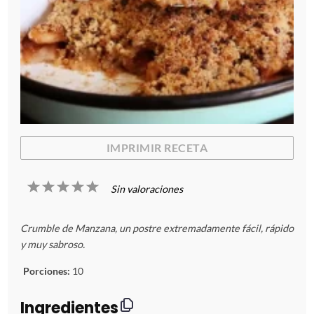
IMPRIMIR RECETA
1
2
3
4
5
Sin valoraciones
E
E
E
E
E
Crumble de Manzana, un postre extremadamente fácil, rápido
s
s
s
s
s
y muy sabroso.
t
t
t
t
t
Porciones:
10
r
r
r
r
r
Ingredientes