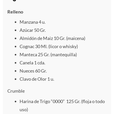
e
e
e
e
e
Relleno
l
l
l
l
l
Manzana
4
u.
l
l
l
l
l
Azúcar 50 Gr.
Almidón de Maiz 10 Gr. (maicena)
a
a
a
a
a
Cognac
30
Ml. (licor o whisky)
s
s
s
s
Manteca
25
Gr. (mantequilla)
Canela
1
cda.
Nueces
60
Gr.
Clavo de Olor 1 u.
Crumble
Harina de Trigo “0000” 125 Gr. (floja o todo
uso)