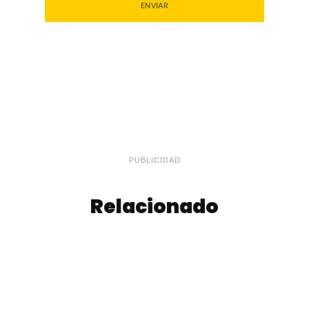
PUBLICIDAD
Relacionado
Turrón de
Budín de Dulce de
Almendras
Leche con Chips