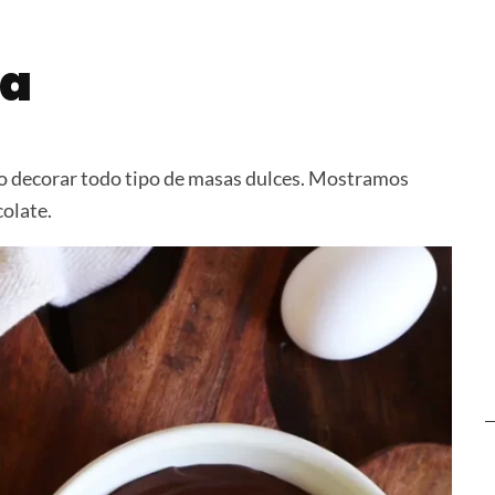
novés
Solomillo de Cerdo
Pizza a la 
Relleno y Laqueado
ra
r o decorar todo tipo de masas dulces. Mostramos
colate.