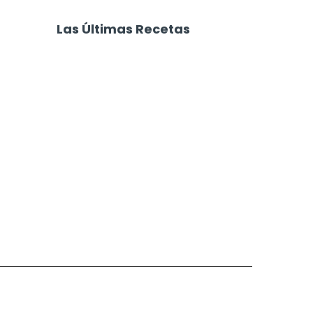
Parrilla
Aperitivo Fácil con
Queso Feta
Las Últimas Recetas
Focaccia 4 Quesos
Carne Desmechada
Calabaza al Horno con Queso
Salchichas Envueltas