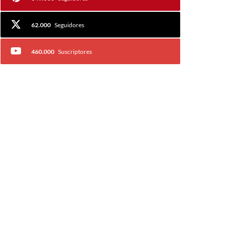
62.000
Seguidores
460.000
Suscriptores