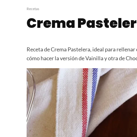
Pancitos de Queso
Pan Dulce Ge
Fáciles
Recetas
Crema Pastele
Receta de Crema Pastelera, ideal para rellena
cómo hacer la versión de Vainilla y otra de Cho