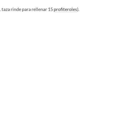
 taza rinde para rellenar 15
profiteroles
).