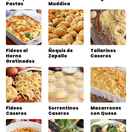
Pastas
Muddica
Fideos al
Ñoquis de
Tallarines
Horno
Zapallo
Caseros
Gratinados
Fideos
Sorrentinos
Macarrones
Caseros
Caseros
con Queso