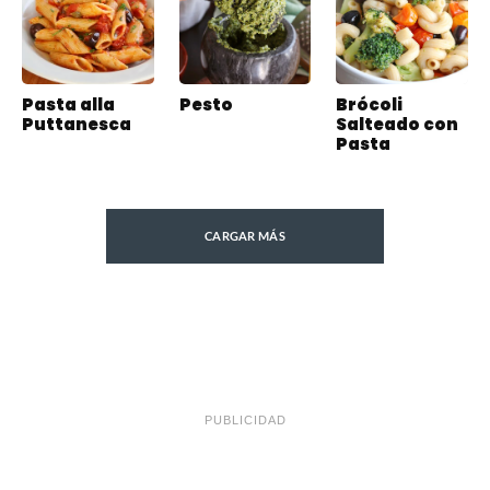
Pasta alla
Pesto
Brócoli
Puttanesca
Salteado con
Pasta
CARGAR MÁS
PUBLICIDAD