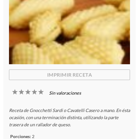
IMPRIMIR RECETA
1
2
3
4
5
Sin valoraciones
E
E
E
E
E
Receta de Gnocchetti Sardi o Cavatelli Casero a mano. En ésta
s
s
s
s
s
ocasión, con una terminación distinta, utilizando la parte
trasera de un rallador de queso.
t
t
t
t
t
Porciones:
2