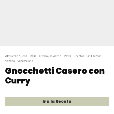
Almuerzo / Cena
Italia
Otoño / Invierno
Pasta
Recetas
Sin Lácteos
Vegana
Vegetariana
Gnocchetti Casero con
Curry
Ir a la Receta