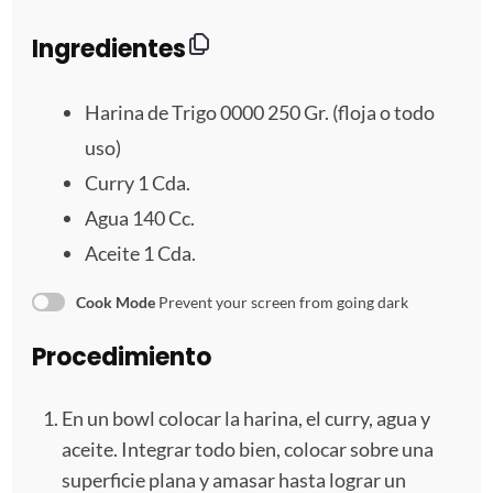
r
r
r
r
r
Ingredientes
e
e
e
e
e
Harina de Trigo 0000 250 Gr. (floja o todo
l
l
l
l
l
uso)
l
l
l
l
l
Curry
1
Cda.
a
a
a
a
a
Agua
140
Cc.
Aceite
1
Cda.
s
s
s
s
Cook Mode
Prevent your screen from going dark
Procedimiento
En un bowl colocar la harina, el curry, agua y
aceite. Integrar todo bien, colocar sobre una
superficie plana y amasar hasta lograr un