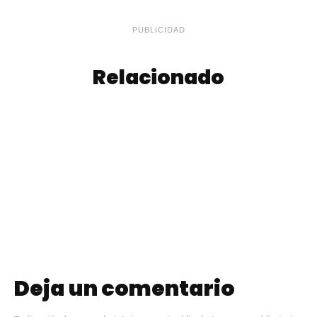
PUBLICIDAD
Relacionado
Masa para
Fideos Caseros
Lasagna Casera
Deja un comentario