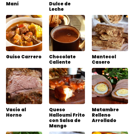
Maní
Dulce de
Leche
Guiso Carrero
Chocolate
Mantecol
Caliente
Casero
Vacío al
Queso
Matambre
Horno
Halloumi Frito
Relleno
con Salsa de
Arrollado
Mango