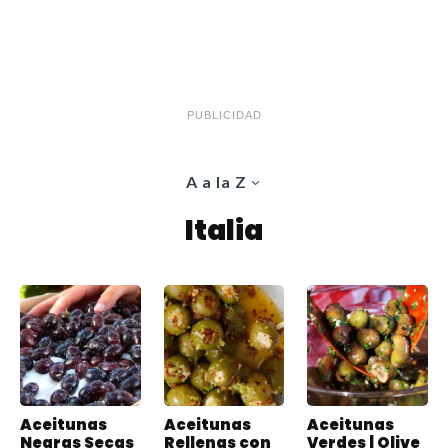
PUBLICIDAD
A a la Z
Italia
Aceitunas
Aceitunas
Aceitunas
Negras Secas
Rellenas con
Verdes | Olive