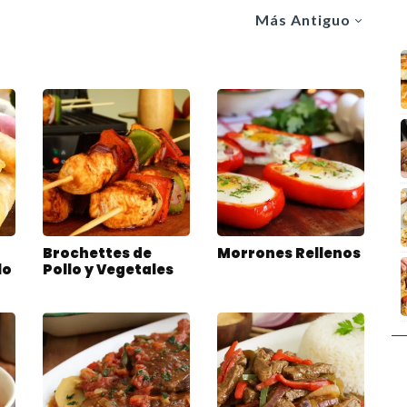
Más Antiguo
Brochettes de
Morrones Rellenos
lo
Pollo y Vegetales