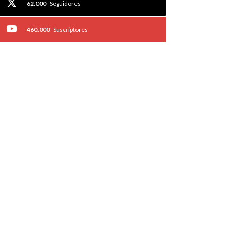
62.000
Seguidores
460.000
Suscriptores