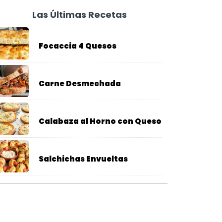
Las Últimas Recetas
Focaccia 4 Quesos
Carne Desmechada
Calabaza al Horno con Queso
Salchichas Envueltas