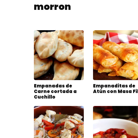
morron
Empanadas de
Empanaditas de
Carne cortada a
Atún con Masa Fi
Cuchillo