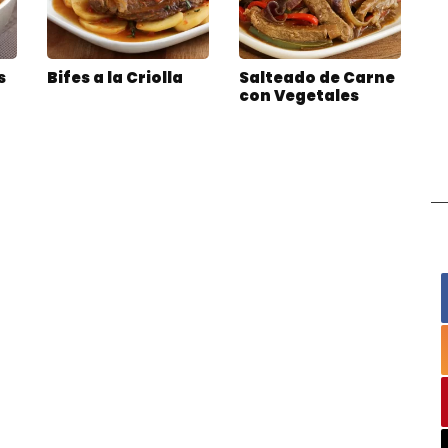
s
Bifes a la Criolla
Salteado de Carne
con Vegetales