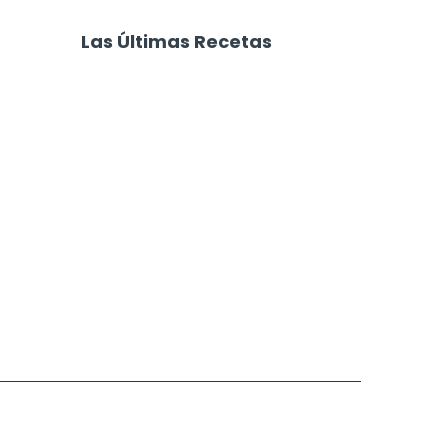
s de Carne
Salsa de Tomate para
Cuchillo
Pastas
Las Últimas Recetas
Focaccia 4 Quesos
Carne Desmechada
Calabaza al Horno con Queso
Salchichas Envueltas