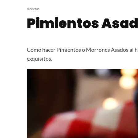
Peceto a la Vinagreta
Salsa de Tom
Asados
Recetas
Pimientos Asa
Cómo hacer Pimientos o Morrones Asados al ho
exquisitos.