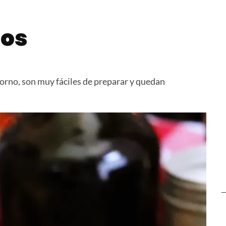
ates
Pasta de Ajo
Empanada
cortada a 
dos
rno, son muy fáciles de preparar y quedan