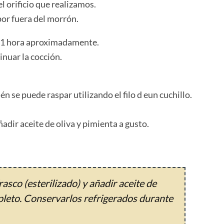
l orificio que realizamos.
por fuera del morrón.
 1 hora aproximadamente.
inuar la cocción.
én se puede raspar utilizando el filo d eun cuchillo.
adir aceite de oliva y pimienta a gusto.
asco (esterilizado) y añadir aceite de
pleto. Conservarlos refrigerados durante