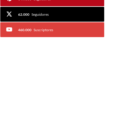
62.000
Seguidores
460.000
Suscriptores