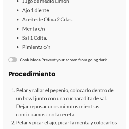
Jugo de medio Limón
l
l
l
l
l
Ajo
1
diente
a
a
a
a
a
Aceite de Oliva 2 Cdas.
s
s
s
s
Menta c/n
Sal
1
Cdita.
Pimienta c/n
Cook Mode
Prevent your screen from going dark
Procedimiento
Pelar y rallar el pepenio, colocarlo dentro de
un bowl junto con una cucharadita de sal.
Dejar reposar unos minutos mientras
continuamos con la receta.
Pelar y picar el ajo, picar la menta y colocarlos