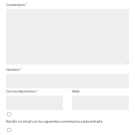
Comentario
*
Estrella
Estrellas
Estrellas
Estrellas
Estrellas
Nombre
*
Correo electrónico
*
Web
Recibir un email con los siguientes comentarios a esta entrada.