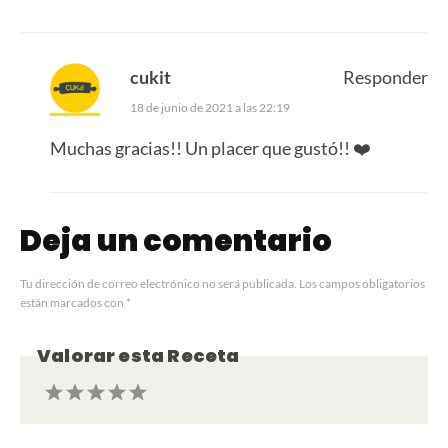
cukit
Responder
18 de junio de 2021 a las 22:19
Muchas gracias!! Un placer que gustó!! ❤️
Deja un comentario
Tu dirección de correo electrónico no será publicada.
Los campos obligatorios
están marcados con
*
Valorar esta Receta
1
2
3
4
5