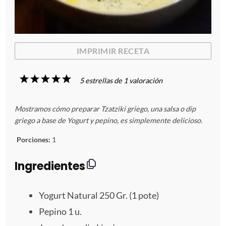
IMPRIMIR RECETA
1
2
3
4
5
5
estrellas de
1
valoración
E
E
E
E
E
Mostramos cómo preparar Tzatziki griego, una salsa o dip
s
s
s
s
s
griego a base de Yogurt y pepino, es simplemente delicioso.
t
t
t
t
t
Porciones:
1
r
r
r
r
r
Ingredientes
e
e
e
e
e
Yogurt Natural
250
Gr. (
1
pote)
l
l
l
l
l
Pepino
1
u.