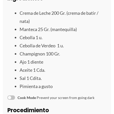
e
e
e
e
e
Crema de Leche 200 Gr. (crema de batir /
l
l
l
l
l
nata)
Manteca
25
Gr. (mantequilla)
l
l
l
l
l
Cebolla
1
u.
a
a
a
a
a
Cebolla de Verdeo 1 u.
s
s
s
s
Champignon
100
Gr.
Ajo
1
diente
Aceite
1
Cda.
Sal
1
Cdita.
Pimienta a gusto
Cook Mode
Prevent your screen from going dark
Procedimiento