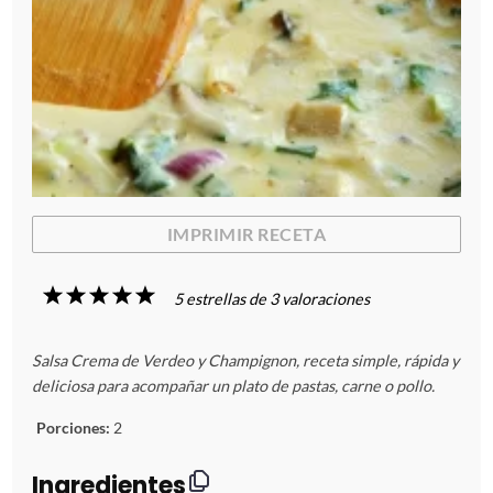
IMPRIMIR RECETA
1
2
3
4
5
5
estrellas de
3
valoraciones
E
E
E
E
E
Salsa Crema de Verdeo y Champignon, receta simple, rápida y
s
s
s
s
s
deliciosa para acompañar un plato de pastas, carne o pollo.
t
t
t
t
t
Porciones:
2
r
r
r
r
r
Ingredientes