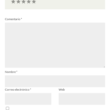
1
2
3
4
5
Comentario
*
Estrella
Estrellas
Estrellas
Estrellas
Estrellas
Nombre
*
Correo electrónico
*
Web