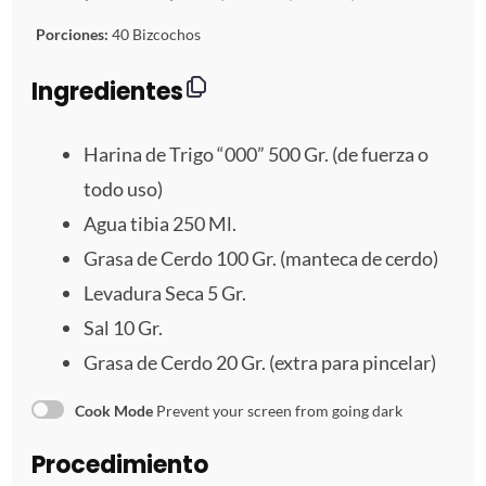
t
t
t
t
t
Porciones:
40 Bizcochos
r
r
r
r
r
Ingredientes
e
e
e
e
e
Harina de Trigo “000” 500 Gr. (de fuerza o
l
l
l
l
l
todo uso)
Agua tibia
250
Ml.
l
l
l
l
l
Grasa de Cerdo 100 Gr. (manteca de cerdo)
a
a
a
a
a
Levadura Seca
5
Gr.
s
s
s
s
Sal
10
Gr.
Grasa de Cerdo 20 Gr. (extra para pincelar)
Cook Mode
Prevent your screen from going dark
Procedimiento