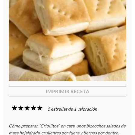
IMPRIMIR RECETA
1
2
3
4
5
5
estrellas de
1
valoración
E
E
E
E
E
Cómo preparar “Criollitos” en casa, unos bizcochos salados de
s
s
s
s
s
masa hojaldrada, crujientes por fuera y tiernos por dentro.