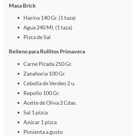
e
e
e
e
e
Masa Brick
l
l
l
l
l
Harina
140
Gr. (
1
taza)
l
l
l
l
l
Agua
240
Ml. (
1
taza)
Pizca de Sal
a
a
a
a
a
Relleno para Rollitos Primavera
s
s
s
s
Carne Picada
250
Gr.
Zanahoria
100
Gr.
Cebolla de Verdeo 2 u.
Repollo
100
Gr.
Aceite de Oliva 2 Cdas.
Sal
1
pizca
Azúcar 1 pizca
Pimienta a gusto