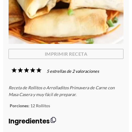
IMPRIMIR RECETA
1
2
3
4
5
5
estrellas de
2
valoraciones
E
E
E
E
E
Receta de Rollitos o Arrolladitos Primavera de Carne con
s
s
s
s
s
Masa Casera y muy fácil de preparar.
t
t
t
t
t
Porciones:
12 Rollitos
r
r
r
r
r
Ingredientes