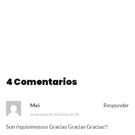
Affogato con
Lomito Cordobés
Dulce de Leche
4 Comentarios
Mei
Responder
16 de mayo de 2023 a las 00:28
Son riquisimossss Gracias Gracias Gracias!!