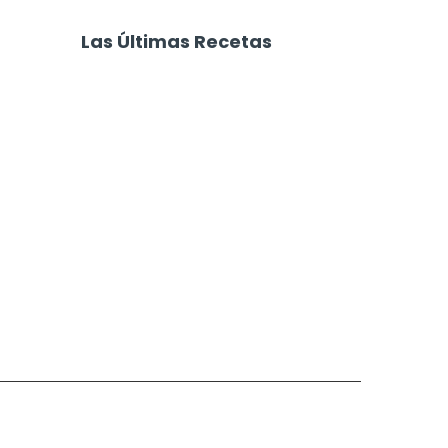
Papa con
Milanesa Napolitana al
ueso
Horno
Las Últimas Recetas
Pastel de Papa con Jamón y
Queso
Focaccia 4 Quesos
Carne Desmechada
Calabaza al Horno con Queso