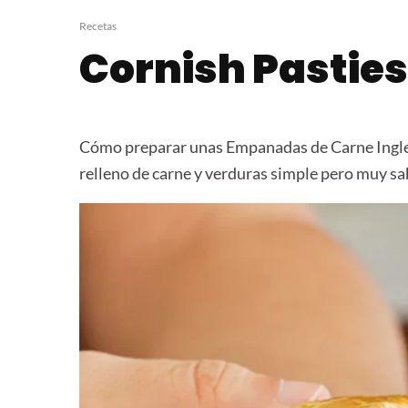
Volcan de Dulce de Leche
Burritos de C
en AirFryer
Recetas
Cornish Pasties
Cómo preparar unas Empanadas de Carne Inglesa
relleno de carne y verduras simple pero muy sa