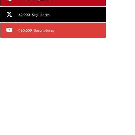
62.000
Seguidores
460.000
Suscriptores