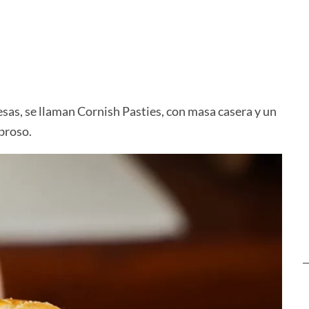
arne
Salsa Scarparo Casera
Pastel de 
Jamón y Q
s, se llaman Cornish Pasties, con masa casera y un
broso.