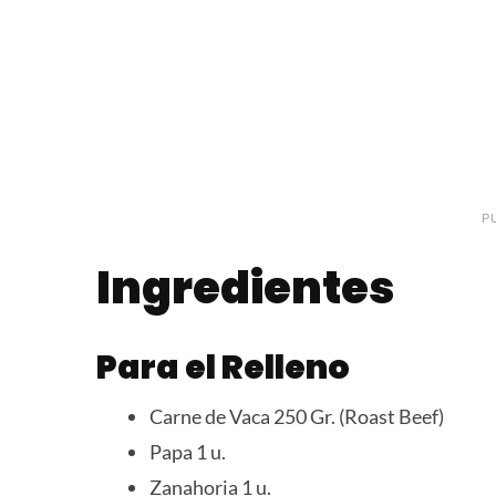
P
Ingredientes
Para el Relleno
Carne de Vaca 250 Gr. (Roast Beef)
Papa 1 u.
Zanahoria 1 u.