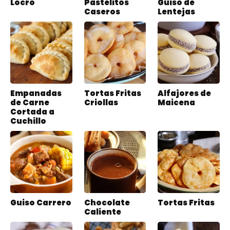
Locro
Pastelitos
Guiso de
Caseros
Lentejas
Empanadas
Tortas Fritas
Alfajores de
de Carne
Criollas
Maicena
Cortada a
Cuchillo
Guiso Carrero
Chocolate
Tortas Fritas
Caliente