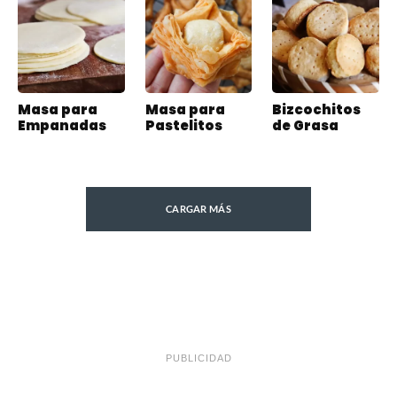
Masa para
Masa para
Bizcochitos
Empanadas
Pastelitos
de Grasa
CARGAR MÁS
PUBLICIDAD