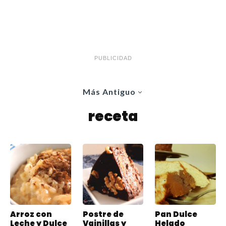
PUBLICIDAD
Más Antiguo
receta
Arroz con
Postre de
Pan Dulce
Leche y Dulce
Vainillas y
Helado