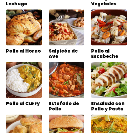
Lechuga
Vegetales
Pollo al Horno
Salpicón de
Pollo al
Ave
Escabeche
Pollo al Curry
Estofado de
Ensalada con
Pollo
Pollo y Pasta