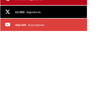
62.000
Seguidores
460.000
Suscriptores