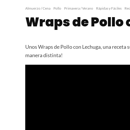
Nuggets de Pollo
Milhojas de P
Jamón y Ques
Almuerzo / Cena
Pollo
Primavera / Verano
Rápidas y Fáciles
Rec
Wraps de Pollo
Unos Wraps de Pollo con Lechuga, una receta sup
manera distinta!