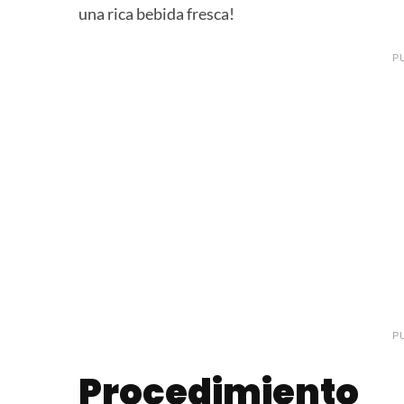
una rica bebida fresca!
P
P
Procedimiento