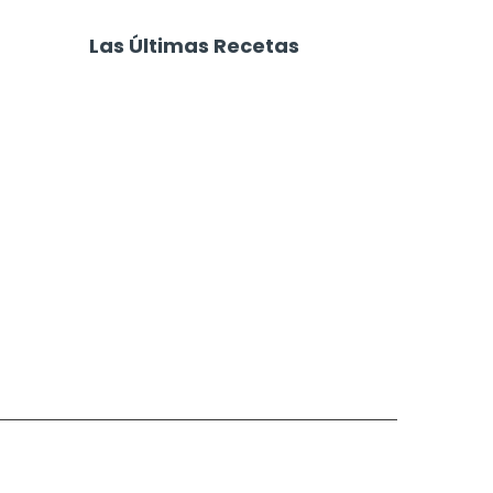
 Carne
Hamburguesas de Pollo
s
Las Últimas Recetas
Focaccia 4 Quesos
Carne Desmechada
Calabaza al Horno con Queso
Salchichas Envueltas