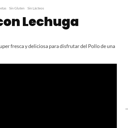
apa con
Postre Cremoso de
Fajitas de
o
Limón
Mexicana
etas
Sin Gluten
Sin Lácteos
 con Lechuga
er fresca y deliciosa para disfrutar del Pollo de una