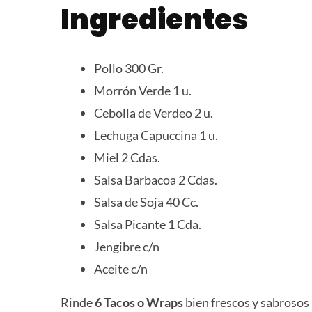
Ingredientes
Pollo 300 Gr.
Morrón Verde 1 u.
Cebolla de Verdeo 2 u.
Lechuga Capuccina 1 u.
Miel 2 Cdas.
Salsa Barbacoa 2 Cdas.
Salsa de Soja 40 Cc.
Salsa Picante 1 Cda.
Jengibre c/n
Aceite c/n
Rinde
6 Tacos o Wraps
bien frescos y sabrosos