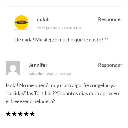
cukit
Responder
15 de julio de 2021 a las 00:36
De nada! Me alegro mucho que te gustó! ??
Jennifer
Responder
9 de julio de 2021 a las 00:06
Hola! No me quedó muy claro algo. Se congelan ya
“cocidas” las Tortillas? Y, cuantos días dura aprox en
el freeezer o heladera?