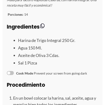
s
s
s
s
s
receta muy fácil y económica!!
t
t
t
t
t
Porciones:
14
r
r
r
r
r
Ingredientes
e
e
e
e
e
Harina de Trigo Integral 250 Gr.
l
l
l
l
l
Agua
150
Ml.
Aceite de Oliva 3 Cdas.
l
l
l
l
l
Sal
1
Pizca
a
a
a
a
a
Cook Mode
Prevent your screen from going dark
s
s
s
s
Procedimiento
En un bowl colocar la harina, sal, aceite, agua y
mezclar bien todos los ingredientes.