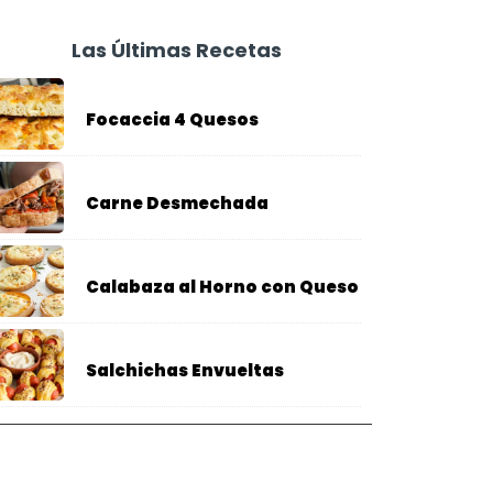
Las Últimas Recetas
Focaccia 4 Quesos
Carne Desmechada
Calabaza al Horno con Queso
Salchichas Envueltas