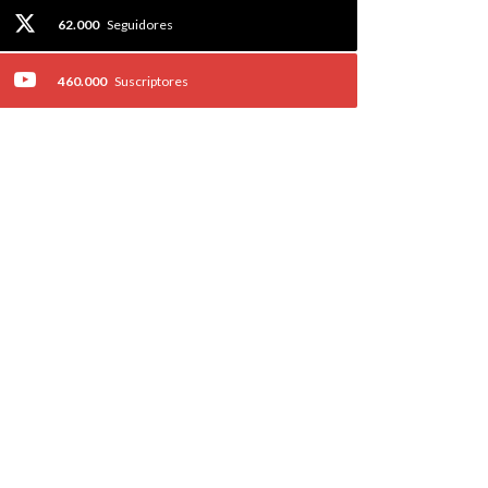
62.000
Seguidores
460.000
Suscriptores