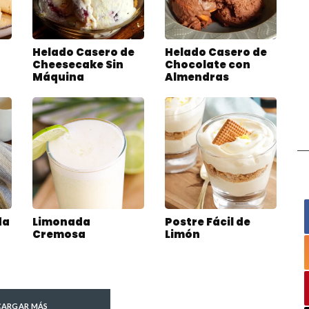
Helado Casero de
Helado Casero de
Cheesecake Sin
Chocolate con
Máquina
Almendras
da
Limonada
Postre Fácil de
Cremosa
Limón
CARGAR MÁS