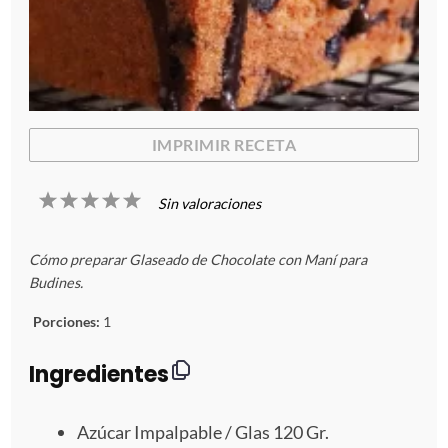
IMPRIMIR RECETA
1
2
3
4
5
Sin valoraciones
E
E
E
E
E
Cómo preparar Glaseado de Chocolate con Maní para
s
s
s
s
s
Budines.
t
t
t
t
t
Porciones:
1
r
r
r
r
r
Ingredientes
e
e
e
e
e
Azúcar Impalpable / Glas 120 Gr.