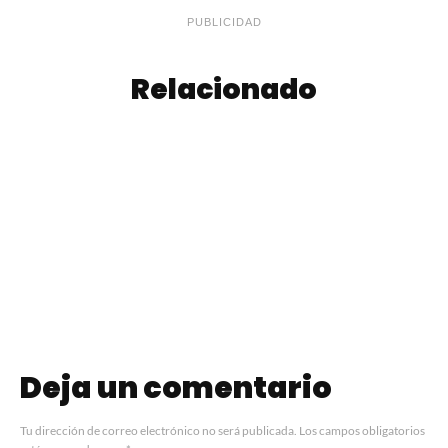
PUBLICIDAD
Relacionado
Turron “Quaker”
Volcán de
de Avena y
Chocolate
Chocolate
Deja un comentario
Tu dirección de correo electrónico no será publicada.
Los campos obligatorios