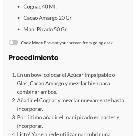
l
l
l
l
l
Cognac
40
Ml.
l
l
l
l
l
Cacao Amargo
20
Gr.
a
a
a
a
a
Mani Picado
50
Gr.
s
s
s
s
Cook Mode
Prevent your screen from going dark
Procedimiento
En un bowl colocar el Azúcar Impalpable o
Glas, Cacao Amargo y mezclar bien para
combinar ambos.
Añadir el Cognac y mezclar nuevamente hasta
incorporar.
Por último añadir el maní picado en partes e
incorporar.
Listo! Ya se puede utilizar par cubrir una