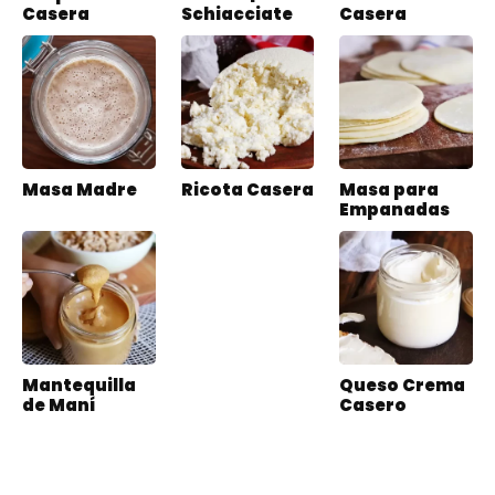
Casera
Schiacciate
Casera
Masa Madre
Ricota Casera
Masa para
Empanadas
Mantequilla
Queso Crema
de Maní
Casero