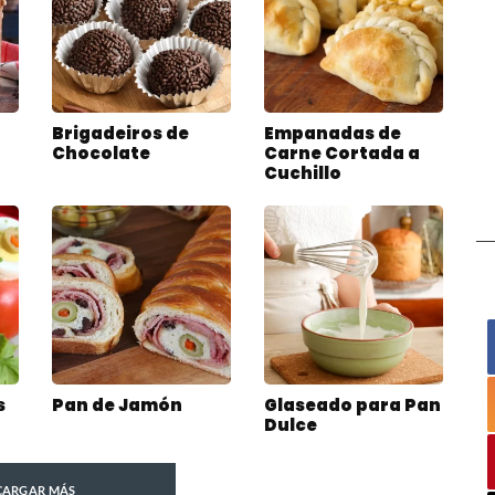
Brigadeiros de
Empanadas de
Chocolate
Carne Cortada a
Cuchillo
s
Pan de Jamón
Glaseado para Pan
Dulce
CARGAR MÁS