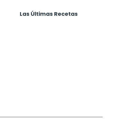
Las Últimas Recetas
Focaccia 4 Quesos
Carne Desmechada
Calabaza al Horno con Queso
Salchichas Envueltas