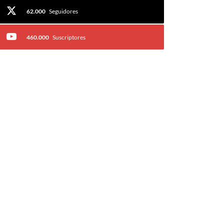
62.000
Seguidores
460.000
Suscriptores