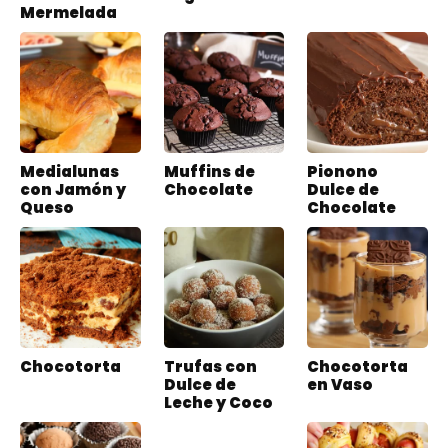
Mermelada
Medialunas
Muffins de
Pionono
con Jamón y
Chocolate
Dulce de
Queso
Chocolate
Chocotorta
Trufas con
Chocotorta
Dulce de
en Vaso
Leche y Coco