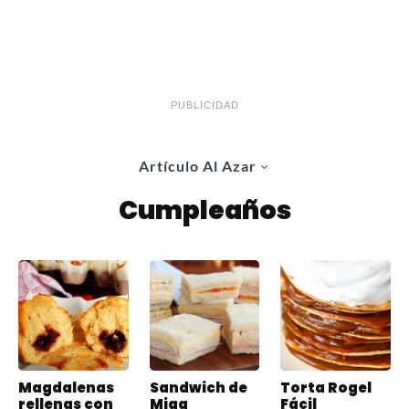
PUBLICIDAD
Artículo Al Azar
Cumpleaños
Magdalenas
Sandwich de
Torta Rogel
rellenas con
Miga
Fácil