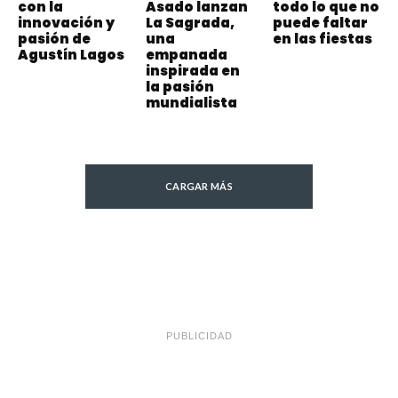
con la
Asado lanzan
todo lo que no
innovación y
La Sagrada,
puede faltar
pasión de
una
en las fiestas
Agustín Lagos
empanada
inspirada en
la pasión
mundialista
CARGAR MÁS
PUBLICIDAD