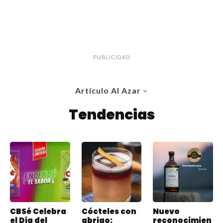
PUBLICIDAD
Artículo Al Azar
Tendencias
CBSé Celebra
Cócteles con
Nuevo
el Día del
abrigo:
reconocimien