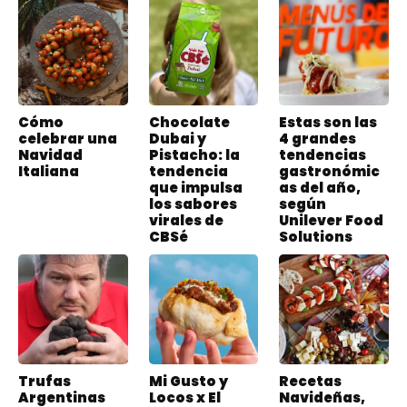
Cómo
Chocolate
Estas son las
celebrar una
Dubai y
4 grandes
Navidad
Pistacho: la
tendencias
Italiana
tendencia
gastronómic
que impulsa
as del año,
los sabores
según
virales de
Unilever Food
CBSé
Solutions
Trufas
Mi Gusto y
Recetas
Argentinas
Locos x El
Navideñas,