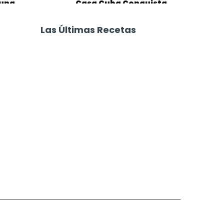
 una
Casa Cuba Conquista
en el
los Paladares Exigentes
Las Últimas Recetas
Pastel de Papa con Jamón y
Queso
Focaccia 4 Quesos
Carne Desmechada
Calabaza al Horno con Queso