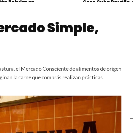
án Betular en
Casa Cuba Parrilla,
elería Tallarica
joya gastronómica 
barrio de Belgrano
ercado Simple,
Pastura, el Mercado Consciente de alimentos de origen
ginan la carne que comprás realizan prácticas