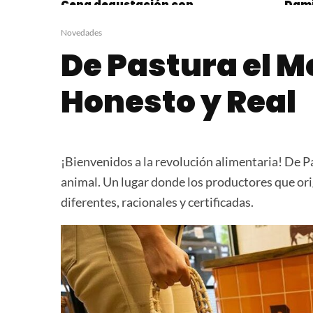
Cena degustación con
Dami
Carne De Pastura en
Past
Cuenta Ganado 61
Novedades
De Pastura el M
Honesto y Real
¡Bienvenidos a la revolución alimentaria! De 
animal. Un lugar donde los productores que ori
diferentes, racionales y certificadas.