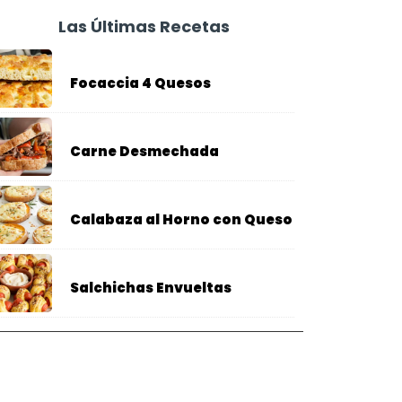
Las Últimas Recetas
Focaccia 4 Quesos
Carne Desmechada
Calabaza al Horno con Queso
Salchichas Envueltas