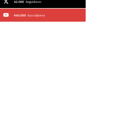
62.000
Seguidores
460.000
Suscriptores