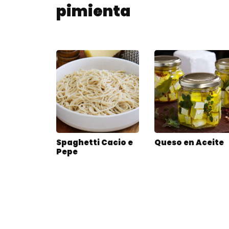
pimienta
Spaghetti Cacio e
Queso en Aceite
Pepe