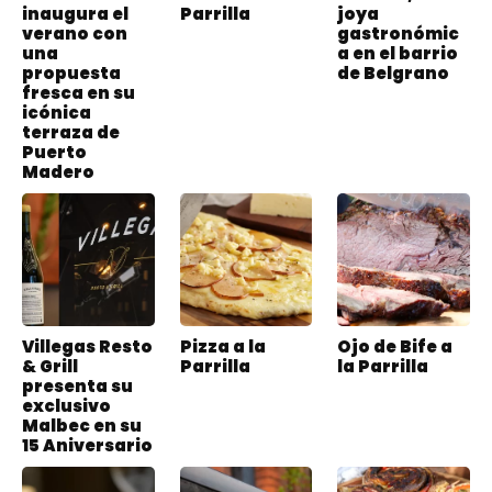
inaugura el
Parrilla
joya
verano con
gastronómic
una
a en el barrio
propuesta
de Belgrano
fresca en su
icónica
terraza de
Puerto
Madero
Villegas Resto
Pizza a la
Ojo de Bife a
& Grill
Parrilla
la Parrilla
presenta su
exclusivo
Malbec en su
15 Aniversario