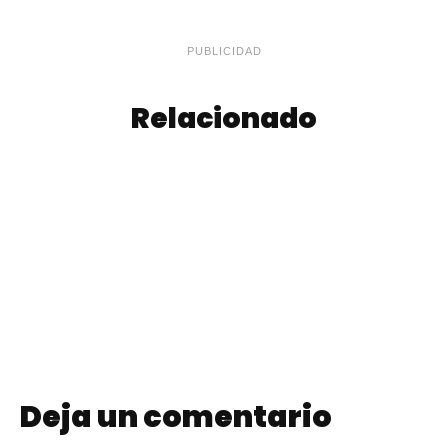
PUBLICIDAD
Relacionado
Tzatziki | Salsa o
Rabas
Dip Griego
Deja un comentario