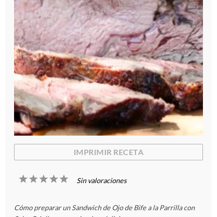
IMPRIMIR RECETA
1
2
3
4
5
Sin valoraciones
E
E
E
E
E
Cómo preparar un Sandwich de Ojo de Bife a la Parrilla con