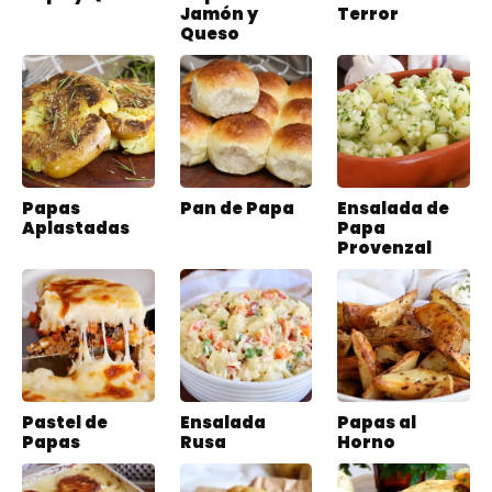
Jamón y
Terror
Queso
Papas
Pan de Papa
Ensalada de
Aplastadas
Papa
Provenzal
Pastel de
Ensalada
Papas al
Papas
Rusa
Horno