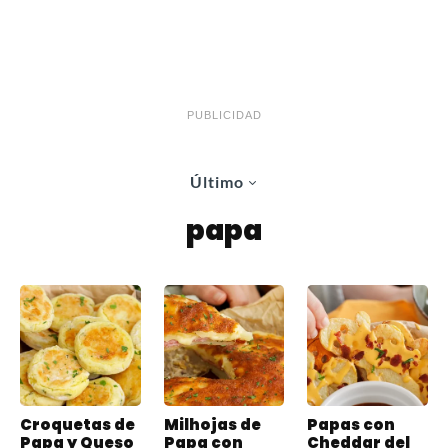
PUBLICIDAD
Último
papa
Croquetas de
Milhojas de
Papas con
Papa y Queso
Papa con
Cheddar del