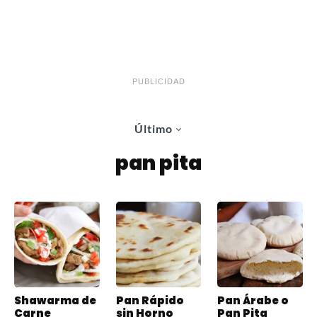
PUBLICIDAD
Último
pan pita
Shawarma de
Pan Rápido
Pan Árabe o
Carne
sin Horno
Pan Pita