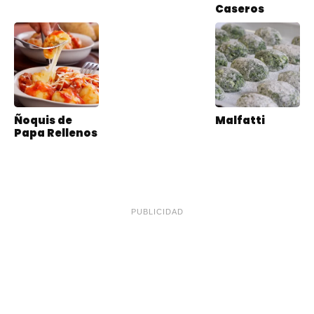
Caseros
Ñoquis de
Malfatti
Papa Rellenos
PUBLICIDAD