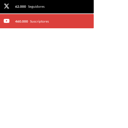
62.000
Seguidores
460.000
Suscriptores