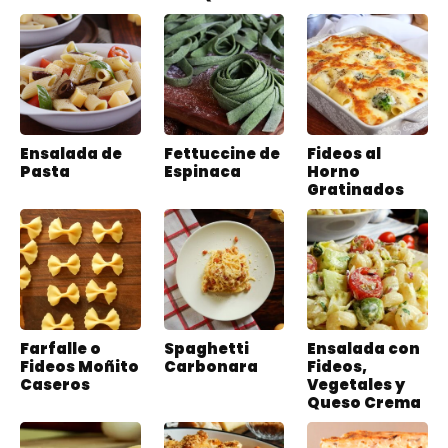
Ensalada de
Fettuccine de
Fideos al
Pasta
Espinaca
Horno
Gratinados
Farfalle o
Spaghetti
Ensalada con
Fideos Moñito
Carbonara
Fideos,
Caseros
Vegetales y
Queso Crema