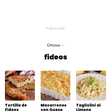
PUBLICIDAD
Último
fideos
Tortilla de
Macarrones
Tagliolini al
Fideos
con Queso
Limone