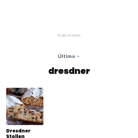
PUBLICIDAD
Último
dresdner
Dresdner
Stollen