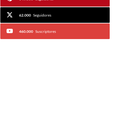
62.000
Seguidores
460.000
Suscriptores