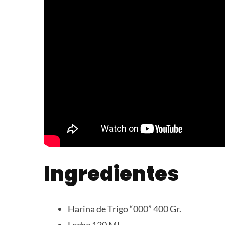
Ingredientes
Harina de Trigo “000” 400 Gr.
Leche 120 Ml.