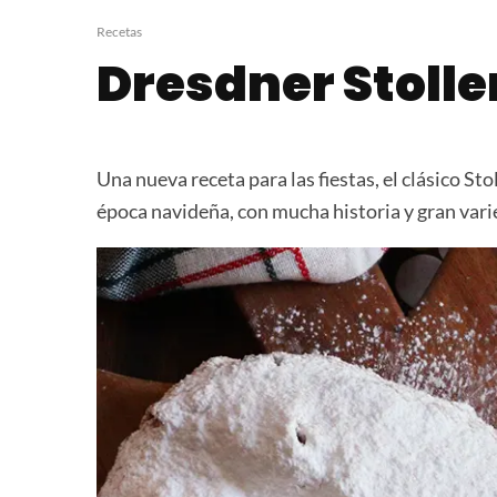
Fajitas de Carne
Niditos Dulce
Mexicanas
Crujientes
Recetas
Dresdner Stolle
Una nueva receta para las fiestas, el clásico Sto
época navideña, con mucha historia y gran vari