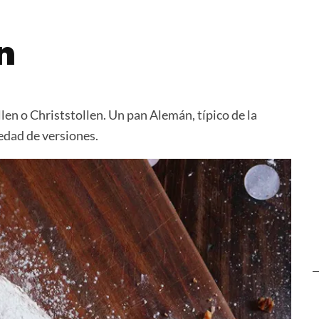
s muy
Empanadas de Choclo
Galletas d
Leche
n
llen o Christstollen. Un pan Alemán, típico de la
edad de versiones.