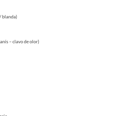
/ blanda)
nís – clavo de olor)
aria