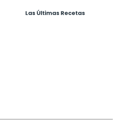
e Dulce de
Pionono Dulce de
Chocolate
Las Últimas Recetas
Focaccia 4 Quesos
Carne Desmechada
Calabaza al Horno con Queso
Salchichas Envueltas