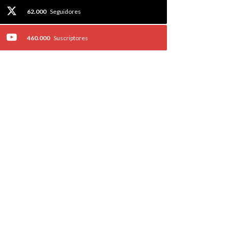
62.000
Seguidores
460.000
Suscriptores