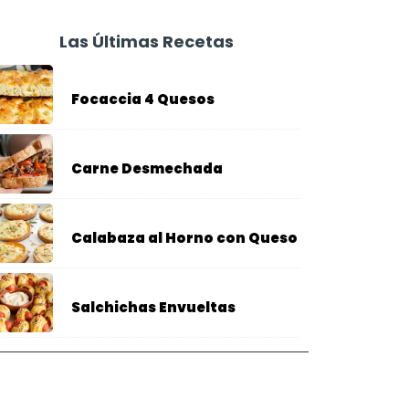
Las Últimas Recetas
Focaccia 4 Quesos
Carne Desmechada
Calabaza al Horno con Queso
Salchichas Envueltas