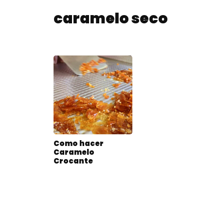
caramelo seco
Como hacer
Caramelo
Crocante