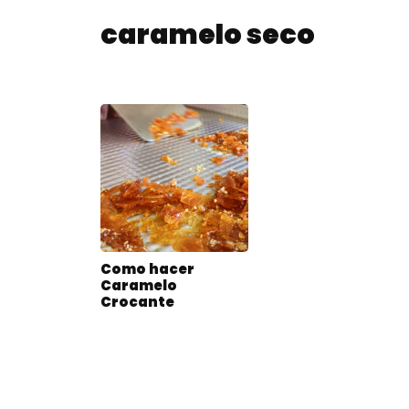
caramelo seco
Como hacer
Caramelo
Crocante