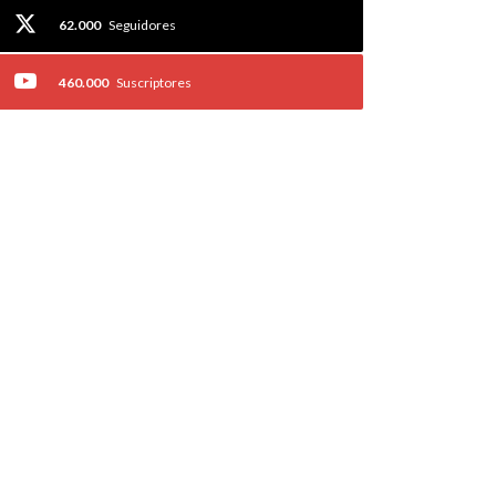
62.000
Seguidores
460.000
Suscriptores