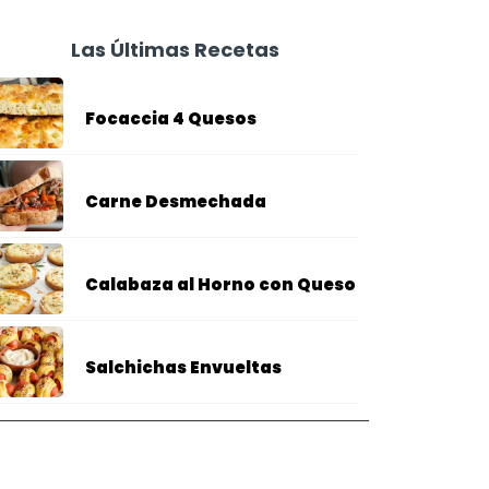
Las Últimas Recetas
Focaccia 4 Quesos
Carne Desmechada
Calabaza al Horno con Queso
Salchichas Envueltas