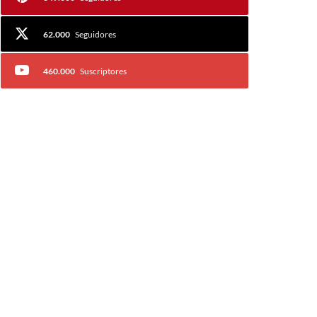
62.000
Seguidores
460.000
Suscriptores