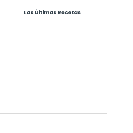
Casero paso a
Turrón Crocante de
Maní
Las Últimas Recetas
Focaccia 4 Quesos
Carne Desmechada
Calabaza al Horno con Queso
Salchichas Envueltas