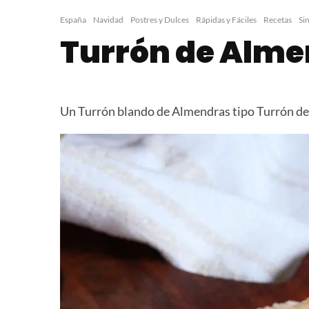
Glaseado Real | Glasé
Turron “Quak
Real
Avena y Choc
España
Navidad
Postres y Dulces
Rápidas y Fáciles
Recetas
Si
Turrón de Alm
Un Turrón blando de Almendras tipo Turrón de 