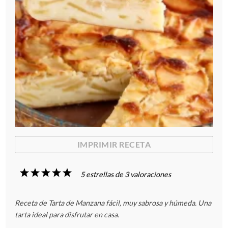
IMPRIMIR RECETA
1
2
3
4
5
5
estrellas de
3
valoraciones
E
E
E
E
E
Receta de Tarta de Manzana fácil, muy sabrosa y húmeda. Una
s
s
s
s
s
tarta ideal para disfrutar en casa.