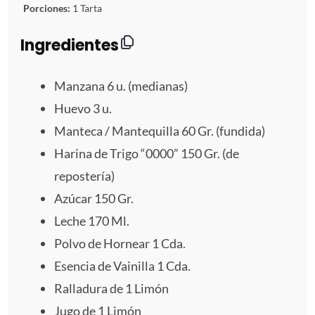
t
t
t
t
t
Porciones:
1 Tarta
r
r
r
r
r
Ingredientes
e
e
e
e
e
Manzana
6
u. (medianas)
l
l
l
l
l
Huevo
3
u.
Manteca / Mantequilla 60 Gr. (fundida)
l
l
l
l
l
Harina de Trigo “0000” 150 Gr. (de
a
a
a
a
a
repostería)
s
s
s
s
Azúcar 150 Gr.
Leche
170
Ml.
Polvo de Hornear 1 Cda.
Esencia de Vainilla 1 Cda.
Ralladura de
1
Limón
Jugo de
1
Limón